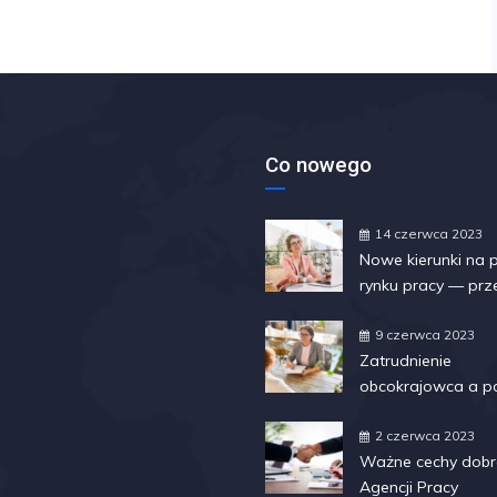
Co nowego
14 czerwca 2023
Nowe kierunki na 
rynku pracy — prz
najświeższych tre
ewolucji
9 czerwca 2023
Zatrudnienie
obcokrajowca a p
2 czerwca 2023
Ważne cechy dobr
Agencji Pracy