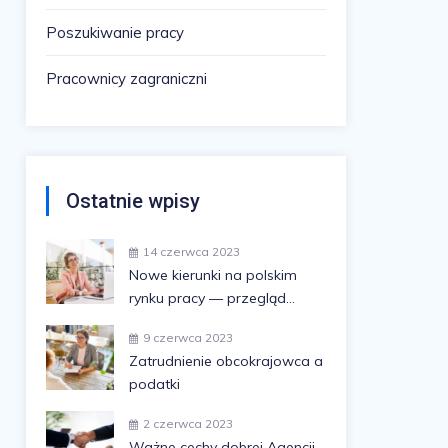
Poszukiwanie pracy
Pracownicy zagraniczni
Ostatnie wpisy
14 czerwca 2023
Nowe kierunki na polskim
rynku pracy — przegląd
najświeższych trendów i
9 czerwca 2023
ewolucji
Zatrudnienie obcokrajowca a
podatki
2 czerwca 2023
Ważne cechy dobrej Agencji