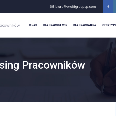
biuro@profitgroupsp.com
racowników
O NAS
DLA PRACODAWCY
DLA PRACOWNIKA
OFERTY P
sing Pracowników