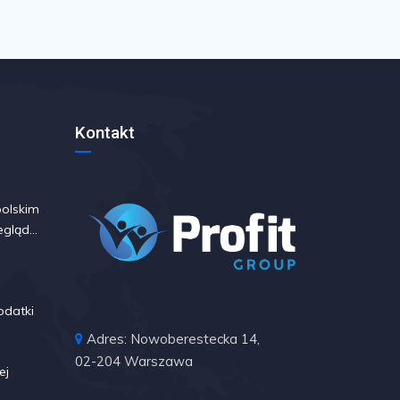
Kontakt
polskim
egląd
ndów i
odatki
Adres: Nowoberestecka 14,
02-204 Warszawa
ej