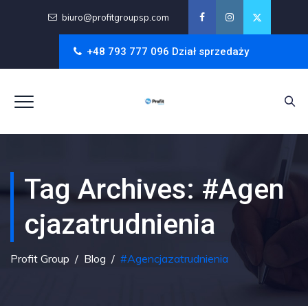
biuro@profitgroupsp.com
+48 793 777 096 Dział sprzedaży
Tag Archives:
#agen
Cjazatrudnienia
Profit Group
/
Blog
/
#agencjazatrudnienia