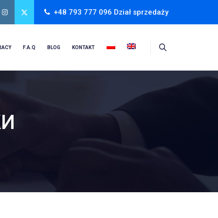
+48 793 777 096 Dział sprzedaży
RACY
F.A.Q
BLOG
KONTAKT
КИ