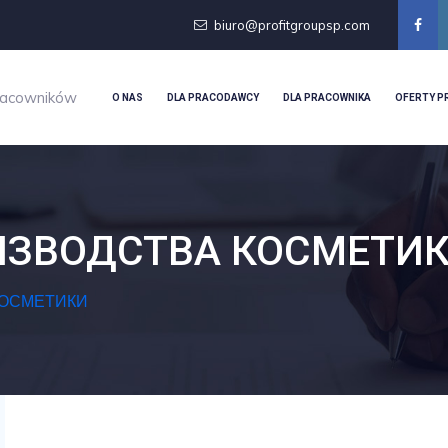
biuro@profitgroupsp.com
racowników
O NAS
DLA PRACODAWCY
DLA PRACOWNIKA
OFERTY P
ИЗВОДСТВА КОСМЕТИ
КОСМЕТИКИ