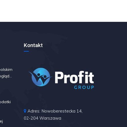
Kontakt
polskim
egląd
ndów i
odatki
Adres: Nowoberestecka 14,
02-204 Warszawa
ej