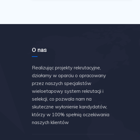
O nas
Realizując projekty rekrutacyjne,
działamy w oparciu o opracowany
przez naszych specjalistów
wieloetapowy system rekrutacji i
selekcji, co pozwala nam na
skuteczne wyłonienie kandydatów,
którzy w 100% spełnią oczekiwania
naszych klientów