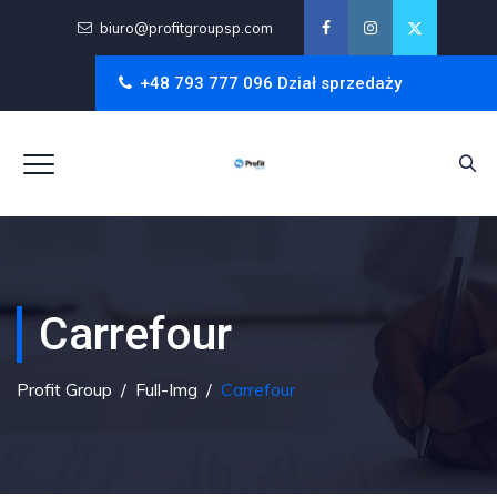
biuro@profitgroupsp.com
+48 793 777 096 Dział sprzedaży
Carrefour
Profit Group
/
Full-Img
/
Carrefour