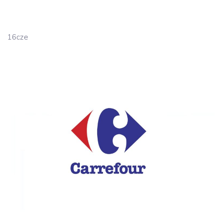
16
cze